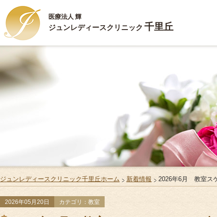
医療法人 輝
千里丘
ジュンレディースクリニック
新
HOME
ハ
ごあいさつ
ジ
診療内容
ス
施設案内
Q
お部屋のご案内
リ
ジュンレディースクリニック千里丘ホーム
新着情報
2026年6月 教室
ご出産・ご入院
サ
2026年05月20日
カテゴリ：教室