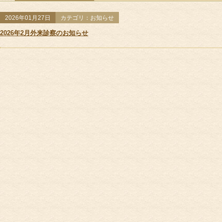
サポート＆ケア
全ての記事
お知らせ
教室
2026年01月27日
カテゴリ：お知らせ
教室カレンダー
2026年2月外来診察のお知らせ
オ
ご予約方法