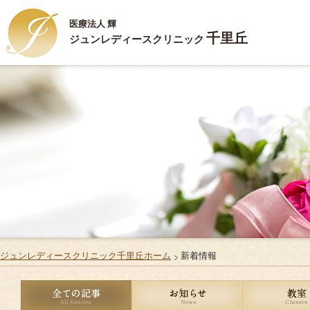
医療法人 輝
千里丘
ジュンレディースクリニック
新
HOME
ハ
ごあいさつ
ジ
診療内容
ス
施設案内
Q
お部屋のご案内
リ
ジュンレディースクリニック千里丘ホーム
新着情報
ご出産・ご入院
サ