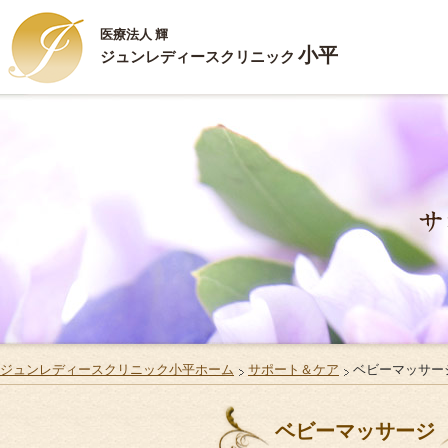
医療法人 輝
小平
ジュンレディースクリニック
新
HOME
ハ
ごあいさつ
ジ
診療内容
ス
施設案内
Q
お部屋のご案内
リ
ジュンレディースクリニック小平ホーム
サポート＆ケア
ベビーマッサー
ご出産・ご入院
サ
ベビーマッサージ