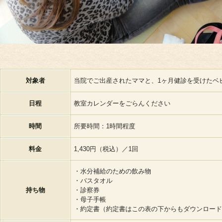
お電話でのお問
初めての方
対象者
当院でご出産されたママと、1ヶ月健診を受けたベ
日程
教室カレンダーをごらんください
時間
所要時間：1時間程度
料金
1,430円（税込）／1回
・水分補給のための飲み物
・バスタオル
持ち物
・診察券
・母子手帳
・約定書（約定書はこの表の下からもダウンロード