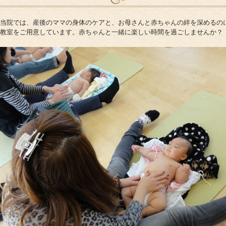
サポート＆ケア
当院では、産後のママの身体のケアと、お母さんと赤ちゃんの絆を深めるの
教室をご用意しています。赤ちゃんと一緒に楽しい時間を過ごしませんか？
教室カレンダー
オ
ご予約方法