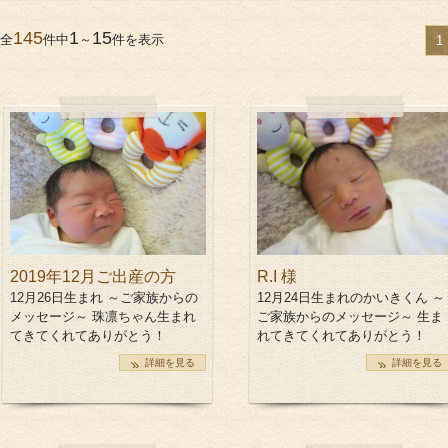
サポート＆ケア
145
1
15
全
件中
～
件を表示
1
教室カレンダー
オ
2019年12月ご出産の方
R.I 様
12月26日生まれ ～ご家族からの
12月24日生まれのかいきくん ～
メッセージ～ 珠凛ちゃん生まれ
ご家族からのメッセージ～ 生ま
てきてくれてありがとう！
れてきてくれてありがとう！
詳細を見る
詳細を見る
ご予約方法