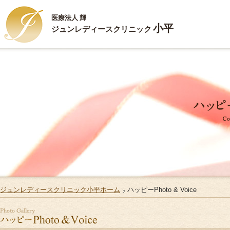
医療法人 輝
小平
ジュンレディースクリニック
新
HOME
ハ
ごあいさつ
ジ
診療内容
ス
施設案内
Q
お部屋のご案内
リ
ジュンレディースクリニック小平ホーム
ハッピーPhoto & Voice
ご出産・ご入院
サ