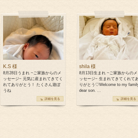
サポート＆ケア
教室カレンダー
K.S 様
shila 様
8月28日うまれ ~ご家族からのメ
8月13日生まれ ~ご家族からのメ
ッセージ~ 元気に産まれてきてく
ッセージ~ 生まれてきてくれて
オ
れてありがとう！ たくさん遊ぼ
りがとう♡Welcome to my famil
うね
dear son. …
詳細を見る
詳細を見る
ご予約方法