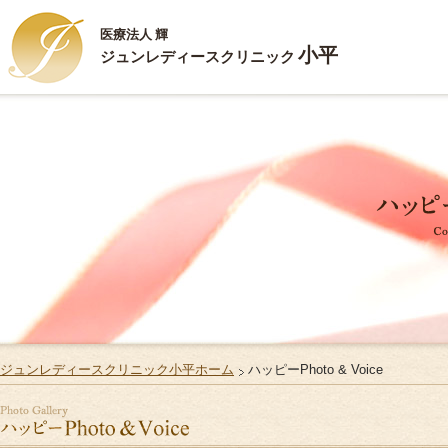
医療法人 輝
小平
ジュンレディースクリニック
新
HOME
ハ
ごあいさつ
ジ
診療内容
ス
施設案内
Q
お部屋のご案内
リ
ジュンレディースクリニック小平ホーム
ハッピーPhoto & Voice
ご出産・ご入院
サ