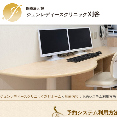
医療法人 輝
刈谷
ジュンレディースクリニック
HOME
ごあいさつ
診療内容
施設案内
お部屋のご案内
ジュンレディースクリニック刈谷ホーム
診療内容
予約システム利用方法
ご出産・ご入院
予約システム利用方