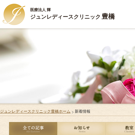
医療法人 輝
豊橋
ジュンレディースクリニック
HOME
ごあいさつ
診療内容
施設案内
お部屋のご案内
ジュンレディースクリニック豊橋ホーム
新着情報
ご出産・ご入院