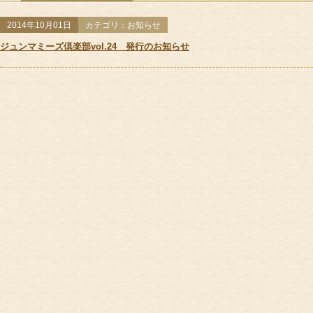
サポート＆ケア
全ての記事
お知らせ
教室
2014年10月01日
カテゴリ：お知らせ
教室カレンダー
ジュンマミーズ倶楽部vol.24 発行のお知らせ
オ
ご予約方法