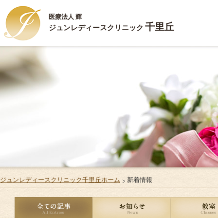
医療法人 輝
千里丘
ジュンレディースクリニック
新
HOME
ハ
ごあいさつ
ジ
診療内容
ス
施設案内
Q
お部屋のご案内
リ
ジュンレディースクリニック千里丘ホーム
新着情報
ご出産・ご入院
サ