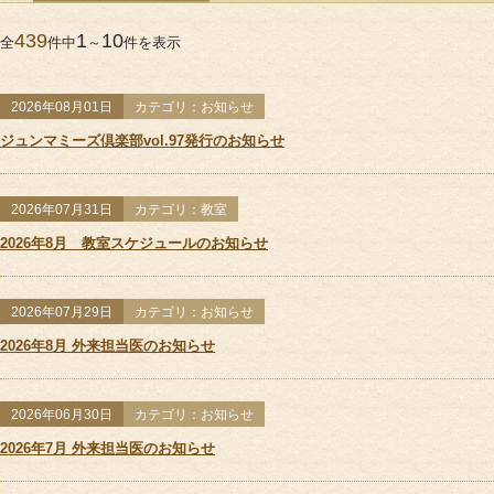
サポート＆ケア
全ての記事
お知らせ
教室
439
1
10
全
件中
～
件を表示
教室カレンダー
2026年08月01日
カテゴリ：お知らせ
ジュンマミーズ倶楽部vol.97発行のお知らせ
2026年07月31日
カテゴリ：教室
2026年8月 教室スケジュールのお知らせ
オ
2026年07月29日
カテゴリ：お知らせ
2026年8月 外来担当医のお知らせ
ご予約方法
2026年06月30日
カテゴリ：お知らせ
2026年7月 外来担当医のお知らせ