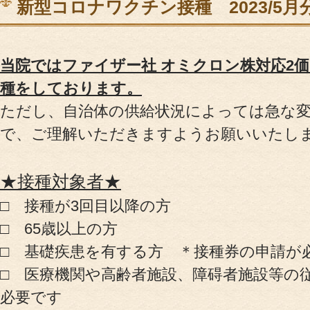
新型コロナワクチン接種 2023/5
サポート＆ケア
教室カレンダー
当院では
ファイザー社 オミクロン株対応2価ワ
種をしております。
ただし、自治体の供給状況によっては急な
で、ご理解いただきますようお願いいたし
★接種対象者★
オ
□ 接種が3回目以降の方
□ 65歳以上の方
□ 基礎疾患を有する方 ＊接種券の申請が
ご予約方法
□ 医療機関や高齢者施設、障碍者施設等の
必要です