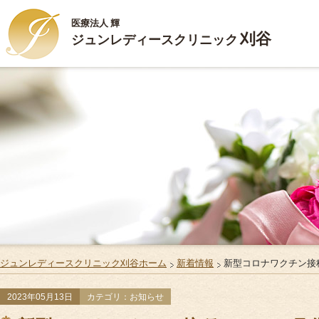
医療法人 輝
刈谷
ジュンレディースクリニック
HOME
ごあいさつ
診療内容
施設案内
お部屋のご案内
ジュンレディースクリニック刈谷ホーム
新着情報
新型コロナワクチン接種
ご出産・ご入院
2023年05月13日
カテゴリ：お知らせ