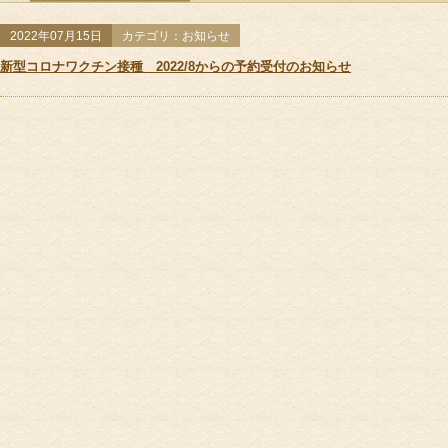
サポート＆ケア
全ての記事
お知らせ
教室
2022年07月15日
カテゴリ：お知らせ
教室カレンダー
新型コロナワクチン接種 2022/8からの予約受付のお知らせ
オ
ご予約方法