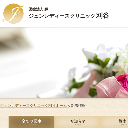
医療法人 輝
刈谷
ジュンレディースクリニック
HOME
ごあいさつ
診療内容
施設案内
お部屋のご案内
ジュンレディースクリニック刈谷ホーム
新着情報
ご出産・ご入院